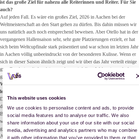
ist das große Ziel für nahezu alle Reiterinnen und Reiter. Für Sie
auch?
Auf jeden Fall. Es wäre ein großes Ziel, 2026 in Aachen bei der
Weltmeisterschaft an den Start gehen zu dürfen. Bis dahin müssen wir
uns natürlich auch noch entsprechend beweisen. Aber Otello hat in der
vergangenen Hallensaison sehr, sehr gute Platzierungen erzielt, er hat
sich beim Weltcupfinale stark präsentiert und war schon im letzten Jahr
in Aachen völlig unbeeindruckt von der besonderen Kulisse. Wenn er
sich in dieser Saison ähnlich zeigt und wir über das Jahr verteilt einige
gute Ergebnisse liefern können, dann wird diese Weltmeisterschaft
ganz sicher zu einem meiner Hauptziele.
Wie groß ist Ihre Vorfreude – ganz unabhängig davon, ob Sie
letztlich im Kader stehen oder nicht?
This website uses cookies
Die Vorfreude ist auf jeden Fall schon jetzt sehr groß – ob ich am Ende
dabei bin oder nicht. Ein Championat im eigenen Land ist immer etwas
We use cookies to personalise content and ads, to provide
Besonderes. Und wenn es dann noch in Aachen stattfindet, auf diesem
social media features and to analyse our traffic. We also
weltberühmten Turnierplatz, dann kann man sicher sein, dass es ein
share information about your use of our site with our social
großartiges Championat wird. Die Erwartungen sind hoch, aber
media, advertising and analytics partners who may combine
Aachen hat in der Vergangenheit oft genug bewiesen, dass sie solche
it with other information that you’ve provided to them or that