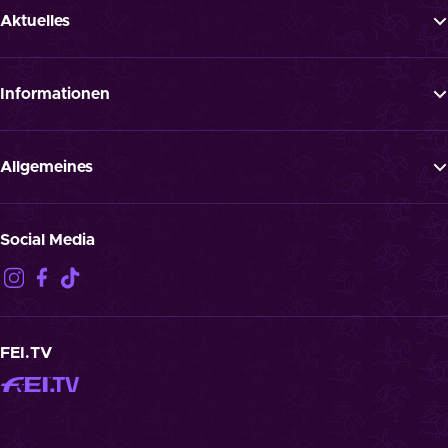
Aktuelles
Tickets
News
Informationen
Newsletter
FAQ
Programm
Presse
Allgemeines
Jobs
ATGB
Datenschutz
Social Media
Haftungsausschluss
Impressum
Kontakt
Cookies
FEI.TV