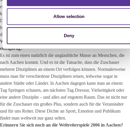
einen enormen Wert, wenn ein Organisator das möglich macht. Es
kommen viel mehr Menschen zusammen, sehr unterschiedliche
Allow selection
Disziplinen treffen aufeinander, und damit entsteht auch eine ganz
besondere gemeinsame Atmosphäre. Für den Reitsport insgesamt ist
das ein starkes Signal.
Deny
Was macht diese Atmosphäre in Aachen für Sie ganz persönlich so
einzigartig?
Es ist zum einen natürlich die unglaubliche Masse an Menschen, die
nach Aachen kommt. Und es ist die Tatsache, dass die Zuschauer
mehrere Disziplinen an einem Ort verfolgen können. Normalerweise
muss man für verschiedene Disziplinen reisen, teilweise sogar in
andere Städte oder Länder. In Aachen dagegen kann man an einem
Tag Springen schauen, am nächsten Tag Dressur, Vielseitigkeit oder
eine andere Disziplin – und alles auf engstem Raum. Das ist nicht nur
für die Zuschauer ein großes Plus, sondern auch für die Veranstalter
und für uns Reiter. Diese Dichte an Sport, Emotion und Publikum
findet man weltweit nur ganz selten.
Erinnern Sie sich noch an die Weltreiterspiele 2006 in Aachen?