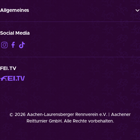
Programm
Presse
Allgemeines
Jobs
ATGB
Spielende Pferde
Datenschutz
Social Media
Haftungsausschluss
Impressum
Kontakt
Cookies
FEI.TV
© 2026 Aachen-Laurensberger Rennverein e.V. | Aachener
Reitturnier GmbH. Alle Rechte vorbehalten.