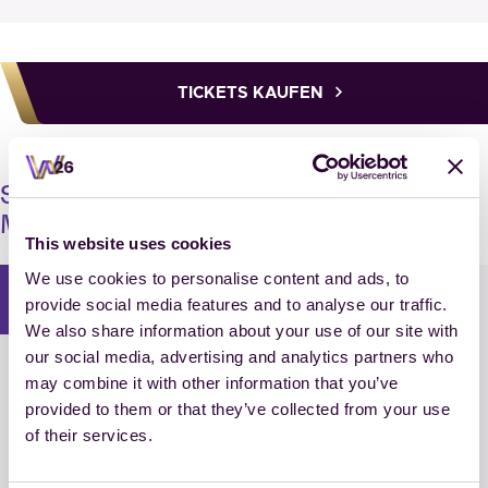
TICKETS KAUFEN
Samstag, 22. August 2026
Marathonstrecke Soers
This website uses cookies
We use cookies to personalise content and ads, to
i
provide social media features and to analyse our traffic.
We also share information about your use of our site with
our social media, advertising and analytics partners who
10:00 – 16:05 CEST
may combine it with other information that you’ve
provided to them or that they’ve collected from your use
FEI Driving World Championship Four-in-
of their services.
Hand
Marathon Team- und Einzelwertung