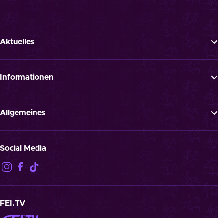
Aktuelles
Tickets
News
Informationen
Newsletter
FAQ
Programm
Presse
Allgemeines
Jobs
ATGB
Datenschutz
Social Media
Haftungsausschluss
Impressum
Kontakt
Cookies
FEI.TV