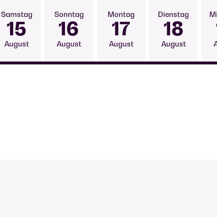
15
16
17
18
August
August
August
August