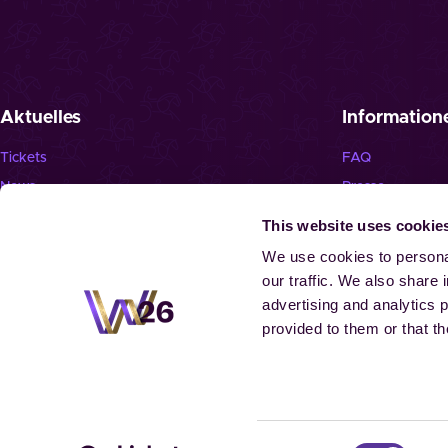
Aktuelles
Information
Tickets
FAQ
News
Presse
Newsletter
Jobs
This website uses cookie
Programm
We use cookies to personal
our traffic. We also share 
advertising and analytics 
provided to them or that th
© 2026 Aachen-La
Consent