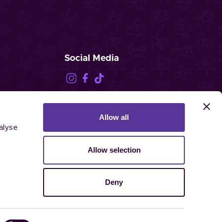
Social Media
Allow all
FEI.TV
alyse
Allow selection
Deny
chte vorbehalten.