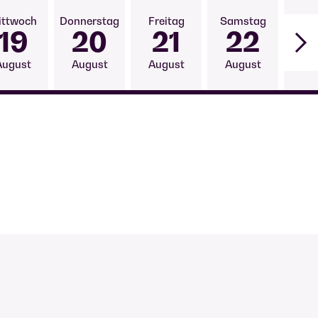
19
20
21
22
August
August
August
August
Au