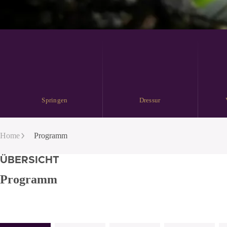
Springen
Dressur
Home
Programm
ÜBERSICHT
Programm