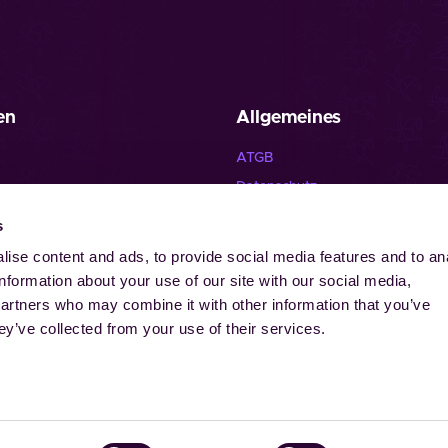
en
Allgemeines
ATGB
Datenschutz
Haftungsausschluss
s
Impressum
ise content and ads, to provide social media features and to an
Kontakt
information about your use of our site with our social media,
Cookies
partners who may combine it with other information that you’ve
ey’ve collected from your use of their services.
urensberger Rennverein e.V. | Aachener Reitturnier GmbH. Alle Re