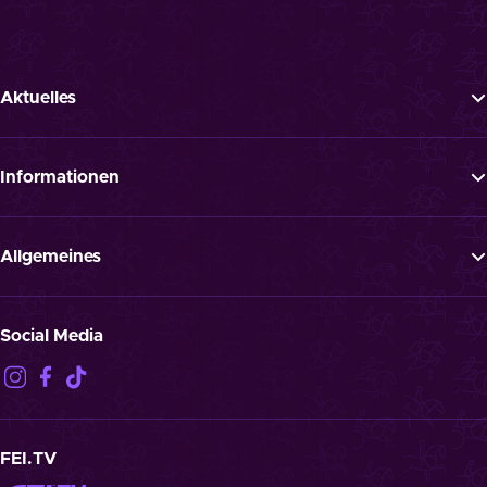
Aktuelles
Tickets
News
Informationen
Newsletter
FAQ
Programm
Presse
Allgemeines
Jobs
ATGB
Spielende Pferde
Datenschutz
Social Media
Haftungsausschluss
Impressum
Kontakt
Cookies
FEI.TV