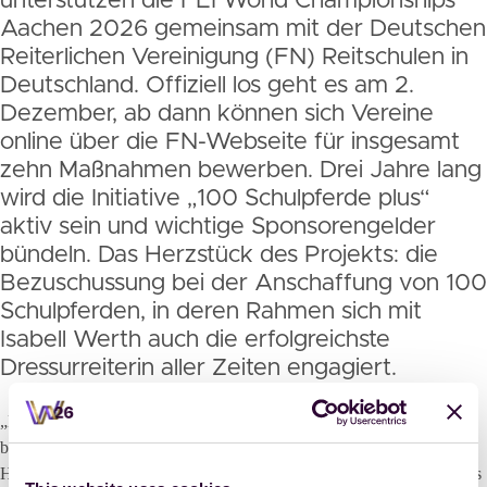
unterstützen die FEI World Championships
Aachen 2026 gemeinsam mit der Deutschen
Reiterlichen Vereinigung (FN) Reitschulen in
Deutschland. Offiziell los geht es am 2.
Dezember, ab dann können sich Vereine
online über die FN-Webseite für insgesamt
zehn Maßnahmen bewerben. Drei Jahre lang
wird die Initiative „100 Schulpferde plus“
aktiv sein und wichtige Sponsorengelder
bündeln. Das Herzstück des Projekts: die
Bezuschussung bei der Anschaffung von 100
Schulpferden, in deren Rahmen sich mit
Isabell Werth auch die erfolgreichste
Dressurreiterin aller Zeiten engagiert.
„Diese Initiative als Partner zu unterstützen und damit eine Brücke zu
bauen zwischen Basis- und Spitzensport, ist uns eine wahre
Herzensangelegenheit, mit der wir durch die Reit-WM etwas Positives