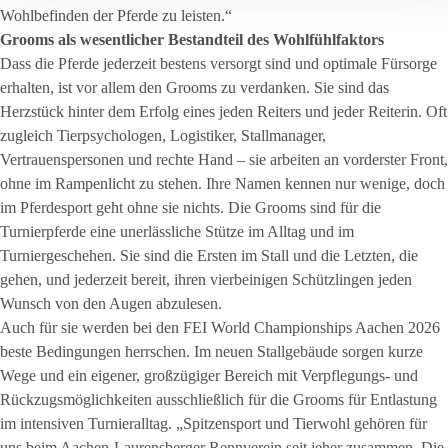
Wohlbefinden der Pferde zu leisten.“
Grooms als wesentlicher Bestandteil des Wohlfühlfaktors
Dass die Pferde jederzeit bestens versorgt sind und optimale Fürsorge
erhalten, ist vor allem den Grooms zu verdanken. Sie sind das
Herzstück hinter dem Erfolg eines jeden Reiters und jeder Reiterin. Oft
zugleich Tierpsychologen, Logistiker, Stallmanager,
Vertrauenspersonen und rechte Hand – sie arbeiten an vorderster Front,
ohne im Rampenlicht zu stehen. Ihre Namen kennen nur wenige, doch
im Pferdesport geht ohne sie nichts. Die Grooms sind für die
Turnierpferde eine unerlässliche Stütze im Alltag und im
Turniergeschehen. Sie sind die Ersten im Stall und die Letzten, die
gehen, und jederzeit bereit, ihren vierbeinigen Schützlingen jeden
Wunsch von den Augen abzulesen.
Auch für sie werden bei den FEI World Championships Aachen 2026
beste Bedingungen herrschen. Im neuen Stallgebäude sorgen kurze
Wege und ein eigener, großzügiger Bereich mit Verpflegungs- und
Rückzugsmöglichkeiten ausschließlich für die Grooms für Entlastung
im intensiven Turnieralltag. „Spitzensport und Tierwohl gehören für
uns beim Aachen-Laurensberger Rennverein seit jeher zusammen. Die