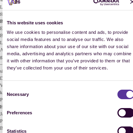
Luftzirkulation – all das ist hier absolute Champions League und
fördert das Wohlbefinden der Pferde.“
Barrierefreiheit im Fokus – auch für die Para-Dressur
This website uses cookies
Ein besonderes Augenmerk liegt zudem auf dem Thema
We use cookies to personalise content and ads, to provide
Barrierefreiheit: Das neue Stallgebäude ist mit einem modernen
social media features and to analyse our traffic. We also
Leitsystem ausgestattet, barrierefreie WCs und Duschen sowie
share information about your use of our site with our social
Abstellflächen für elektronische Hilfsmittel wurden ebenfalls
media, advertising and analytics partners who may combine
geschaffen. So wird sichergestellt, dass sich alle Reiterinnen und Reiter
it with other information that you’ve provided to them or that
– unabhängig von ihren individuellen Bedürfnissen – im Stallbereich
they’ve collected from your use of their services.
sicher und komfortabel bewegen können. Bei der WM zählt die Para-
Dressur – neben Springen, Dressur, Vielseitigkeit, Fahren und
Voltigieren – zu den sechs Disziplinen. Die verbesserten Bedingungen
Consent
kommen somit insbesondere auch den Athletinnen und Athleten im
Necessary
Selection
Para-Sport zugute.
HAVENS Pferdefutter sorgt für optimale Verpflegung
Preferences
Jahr für Jahr werden im Allianz Park optimale Bedingungen für die
Pferde geschaffen. Das beginnt bei der sorgfältigen Vorbereitung der
Böden, die – ob Rasen oder Sand – von einem erfahrenen Team mit
Statistics