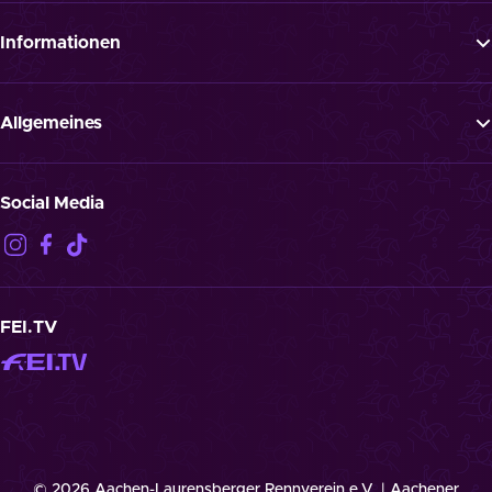
Tickets
News
Informationen
Newsletter
FAQ
Programm
Presse
Allgemeines
Jobs
ATGB
Datenschutz
Social Media
Haftungsausschluss
Impressum
Kontakt
Cookies
FEI.TV
© 2026 Aachen-Laurensberger Rennverein e.V. | Aachener