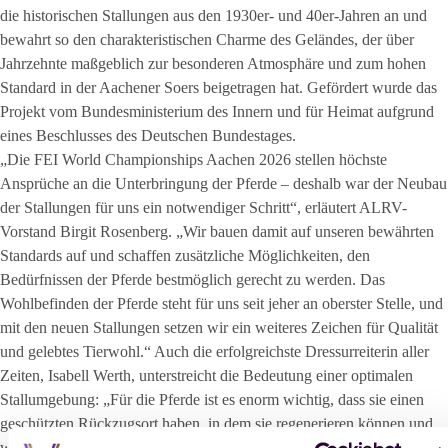
die historischen Stallungen aus den 1930er- und 40er-Jahren an und
bewahrt so den charakteristischen Charme des Geländes, der über
Jahrzehnte maßgeblich zur besonderen Atmosphäre und zum hohen
Standard in der Aachener Soers beigetragen hat. Gefördert wurde das
Projekt vom Bundesministerium des Innern und für Heimat aufgrund
eines Beschlusses des Deutschen Bundestages.
„Die FEI World Championships Aachen 2026 stellen höchste
Ansprüche an die Unterbringung der Pferde – deshalb war der Neubau
der Stallungen für uns ein notwendiger Schritt“, erläutert ALRV-
Vorstand Birgit Rosenberg. „Wir bauen damit auf unseren bewährten
Standards auf und schaffen zusätzliche Möglichkeiten, den
Bedürfnissen der Pferde bestmöglich gerecht zu werden. Das
Wohlbefinden der Pferde steht für uns seit jeher an oberster Stelle, und
mit den neuen Stallungen setzen wir ein weiteres Zeichen für Qualität
und gelebtes Tierwohl.“ Auch die erfolgreichste Dressurreiterin aller
Zeiten, Isabell Werth, unterstreicht die Bedeutung einer optimalen
Stallumgebung: „Für die Pferde ist es enorm wichtig, dass sie einen
geschützten Rückzugsort haben, in dem sie regenerieren können und
wirklich zur Ruhe kommen. Temperatur, Höhe, Boxengröße,