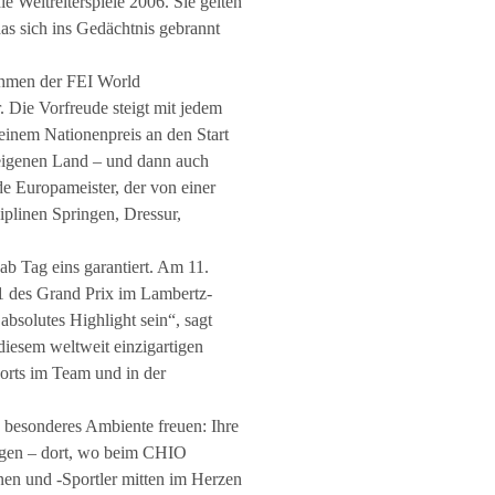
e Weltreiterspiele 2006. Sie gelten
das sich ins Gedächtnis gebrannt
ahmen der FEI World
. Die Vorfreude steigt mit jedem
 einem Nationenpreis an den Start
 eigenen Land – und dann auch
de Europameister, der von einer
plinen Springen, Dressur,
 Tag eins garantiert. Am 11.
 1 des Grand Prix im Lambertz-
bsolutes Highlight sein“, sagt
iesem weltweit einzigartigen
ports im Team und in der
in besonderes Ambiente freuen: Ihre
ragen – dort, wo beim CHIO
nnen und -Sportler mitten im Herzen