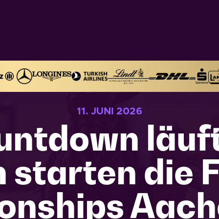
11. JUNI 2026
tdown läuft:
starten die 
onships Aach