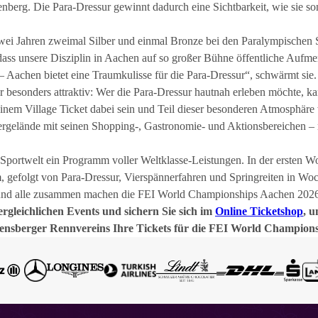
enberg. Die Para-Dressur gewinnt dadurch eine Sichtbarkeit, wie sie s
wei Jahren zweimal Silber und einmal Bronze bei den Paralympischen 
 dass unsere Disziplin in Aachen auf so großer Bühne öffentliche Aufme
 – Aachen bietet eine Traumkulisse für die Para-Dressur“, schwärmt sie.
besonders attraktiv: Wer die Para-Dressur hautnah erleben möchte, ka
einem Village Ticket dabei sein und Teil dieser besonderen Atmosphäre
gelände mit seinen Shopping-, Gastronomie- und Aktionsbereichen – m
portwelt ein Programm voller Weltklasse-Leistungen. In der ersten Woc
 gefolgt von Para-Dressur, Vierspännerfahren und Springreiten in Woch
 und alle zusammen machen die FEI World Championships Aachen 2026 z
ergleichlichen Events und sichern Sie sich im
Online Ticketshop
, u
rensberger Rennvereins
Ihre Tickets für die FEI World Champion