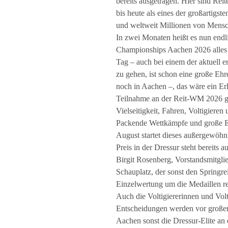
bereits ausgetragen. Hier sind Rei
bis heute als eines der großartigs
und weltweit Millionen von Mensch
In zwei Monaten heißt es nun end
Championships Aachen 2026 alles um
Tag – auch bei einem der aktuell e
zu gehen, ist schon eine große Eh
noch in Aachen –, das wäre ein Erl
Teilnahme an der Reit-WM 2026 gen
Vielseitigkeit, Fahren, Voltigieren
Packende Wettkämpfe und große Em
August startet dieses außergewöhnl
Preis in der Dressur steht bereits
Birgit Rosenberg, Vorstandsmitgl
Schauplatz, der sonst den Springre
Einzelwertung um die Medaillen re
Auch die Voltigiererinnen und Volt
Entscheidungen werden vor großer
Aachen sonst die Dressur-Elite an 