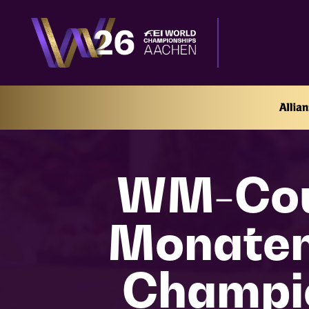
WM-Coun
Monaten 
Champi