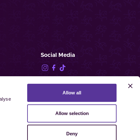
Social Media
Allow all
FEI.TV
alyse
Allow selection
Deny