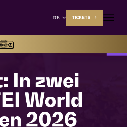
DE
TICKETS
Deutsch
English
 In zwei
FEI World
en 2026