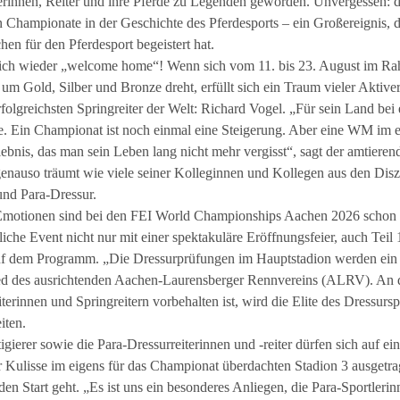
terinnen, Reiter und ihre Pferde zu Legenden geworden. Unvergessen: di
ten Championate in der Geschichte des Pferdesports – ein Großereignis, 
en für den Pferdesport begeistert hat.
lich wieder „welcome home“! Wenn sich vom 11. bis 23. August im R
 Gold, Silber und Bronze dreht, erfüllt sich ein Traum vieler Aktiver
rfolgreichsten Springreiter der Welt: Richard Vogel. „Für sein Land bei
re. Ein Championat ist noch einmal eine Steigerung. Aber eine WM im
ebnis, das man sein Leben lang nicht mehr vergisst“, sagt der amtieren
auso träumt wie viele seiner Kolleginnen und Kollegen aus den Diszi
 und Para-Dressur.
otionen sind bei den FEI World Championships Aachen 2026 schon ab
iche Event nicht nur mit einer spektakuläre Eröffnungsfeier, auch Teil
 auf dem Programm. „Die Dressurprüfungen im Hauptstadion werden ein a
ied des ausrichtenden Aachen-Laurensberger Rennvereins (ALRV). An d
iterinnen und Springreitern vorbehalten ist, wird die Elite des Dressurs
iten.
igierer sowie die Para-Dressurreiterinnen und -reiter dürfen sich auf e
 Kulisse im eigens für das Championat überdachten Stadion 3 ausget
den Start geht. „Es ist uns ein besonderes Anliegen, die Para-Sportleri